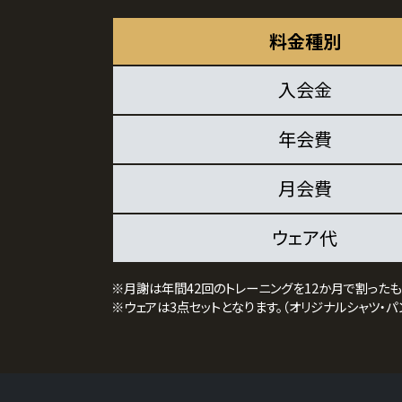
料金種別
入会金
年会費
月会費
ウェア代
※月謝は年間42回のトレーニングを12か月で割った
※ウェアは3点セットとなります。（オリジナルシャツ・パ