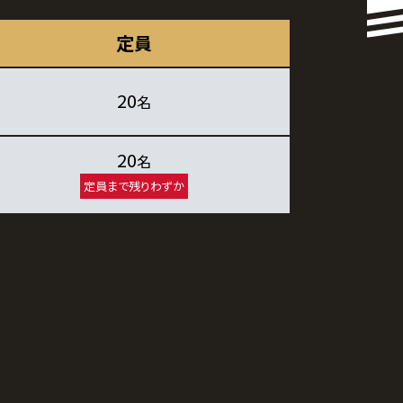
定員
20
名
20
名
定員まで残りわずか