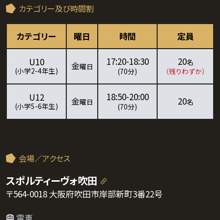
カテゴリー及び時間割
カテゴリー
曜日
時間
定員
17:20-18:30
20
U10
名
金
曜日
(小学2-4年生)
(70分)
（残りわずか）
18:50-20:00
U12
金
20
曜日
名
(小学5-6年生)
(70分)
会場／アクセス
スポルティーヴォ吹田
〒564-0018 大阪府吹田市岸部新町3番22号
電車